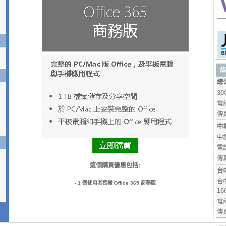
紘
總
30
電話
傳真
中
中
電話
傳真
台
台
16
這個試用邀請包括:
電話
傳真
- 25 個使用者授權 Office 365 商務進階版試用版