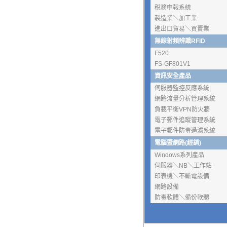
稅務申報系統
製造業＼加工業
進出口貿易＼買賣業
無線射頻辨識RFID
F520
FS-GF801V1
資訊安全產品
伺服器監控反應系統
網路流量分析管理系統
負載平衡VPN防火牆
電子郵件追蹤管理系統
電子郵件防毒過濾系統
電腦暨網路(經銷)
Windows系列產品
伺服器＼NB＼工作站
印表機＼不斷電設備
網路設備
防毒軟體＼備份軟體