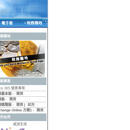
務園地
軟專案
fice 365 優惠專案
務基本版 -
購買
務版 -
購買
務進階版 -
購買
|
試用
change Online 方案1 -
購買
作伙伴
威測生技