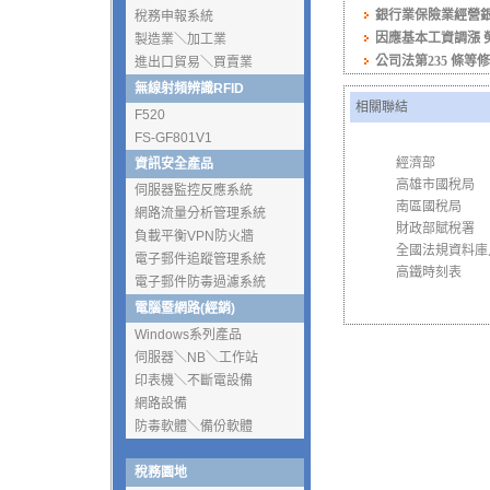
銀行業保險業經營銀行
稅務申報系統
因應基本工資調漲 勞保薪
製造業＼加工業
公司法第235 條等修正(
進出口貿易＼買賣業
無線射頻辨識RFID
相關聯結
F520
FS-GF801V1
經濟部
資訊安全產品
高雄市國稅局
伺服器監控反應系統
南區國稅局
網路流量分析管理系統
財政部賦稅署
負載平衡VPN防火牆
全國法規資料庫
電子郵件追蹤管理系統
高鐵時刻表
電子郵件防毒過濾系統
電腦暨網路(經銷)
Windows系列產品
伺服器＼NB＼工作站
印表機＼不斷電設備
網路設備
防毒軟體＼備份軟體
稅務園地